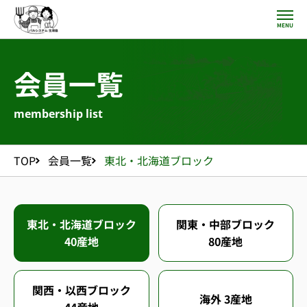
MENU
会員一覧
ご挨拶 / 沿革
生産者・消費者協議会とは
membership list
お知らせ
活動報告
会員一覧
TOP
会員一覧
東北・北海道ブロック
東北・北海道ブロック
関東・中部ブロック
40
産地
80
産地
関西・以西ブロック
海外
3
産地